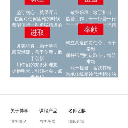
坚守初心，莫畏浮云
敬业乐群，敢于担当
在面对任何困难的时候
热爱工作，干一行爱一行
都能保持一种勇猛精进的
干一行专一行，干一行精
奉献
进取
精神
一行
树立高度的责任心，肯于
务实求真，勤于学习
奉献
顺应潮流，善于创新，敢
保持强烈的进取心，精益
于创新
求精
用你们的知识和理想
敢于担当，舍我其谁
拥抱明天，引领社会，点
秉承传统精神代代相传的
燃梦想
优良品质