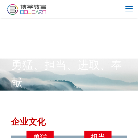
勇猛、担当、进取、奉
献
企业文化
勇猛
担当