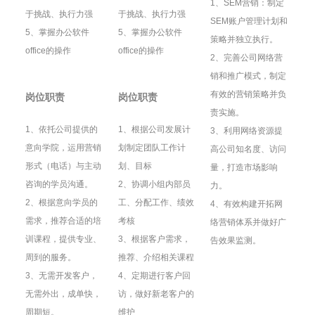
1、SEM营销：制定
于挑战、执行力强
于挑战、执行力强
SEM账户管理计划和
5、掌握办公软件
5、掌握办公软件
策略并独立执行。
office的操作
office的操作
2、完善公司网络营
销和推广模式，制定
有效的营销策略并负
岗位职责
岗位职责
责实施。
1、依托公司提供的
1、根据公司发展计
3、利用网络资源提
意向学院，运用营销
划制定团队工作计
高公司知名度、访问
形式（电话）与主动
划、目标
量，打造市场影响
咨询的学员沟通。
2、协调小组内部员
力。
2、根据意向学员的
工、分配工作、绩效
4、有效构建开拓网
需求，推荐合适的培
考核
络营销体系并做好广
训课程，提供专业、
3、根据客户需求，
告效果监测。
周到的服务。
推荐、介绍相关课程
3、无需开发客户，
4、定期进行客户回
无需外出，成单快，
访，做好新老客户的
周期短。
维护